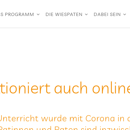
S PROGRAMM
DIE WIESPATEN
DABEI SEIN
­tio­niert auch onlin
nter­richt wurde mit Corona in de
 Patin­nen und Paten sind inzwi­sc