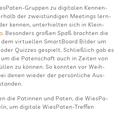
­sPa­ten-Grup­pen zu digi­ta­len Ken­nen­
r­halb der zwei­stün­di­gen Mee­tings lern­
er ken­nen, unter­hiel­ten sich in Klein­
io
. Beson­ders gro­ßen Spaß brach­ten die
dem vir­tu­el­len Smart­Board Bil­der um
oder Quiz­zes gespielt. Schließ­lich gab es
n, um die Paten­schaft auch in Zei­ten von
ül­len zu kön­nen. So konn­ten vor Weih­
 bei denen wie­der der per­sön­li­che Aus­
 standen.
en die Patin­nen und Paten, die Wie­sPa­
ln, um digi­tale Wie­sPa­ten-Tref­fen