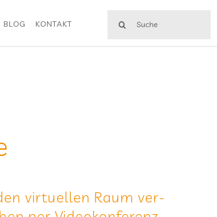
Suche
BLOG
KONTAKT
nach:
e
n vir­tu­el­len Raum ver­
hen per Video­kon­fe­renz