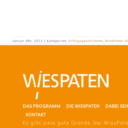
Januar 8th, 2021
|
Kategorien:
Erfolgsgeschichten
,
WiesPaten a
DAS PRO­GRAMM
DIE WIE­SPA­TEN
DABEI SEI
KON­TAKT
Es gibt viele gute Gründe, bei Wie­sPa­t