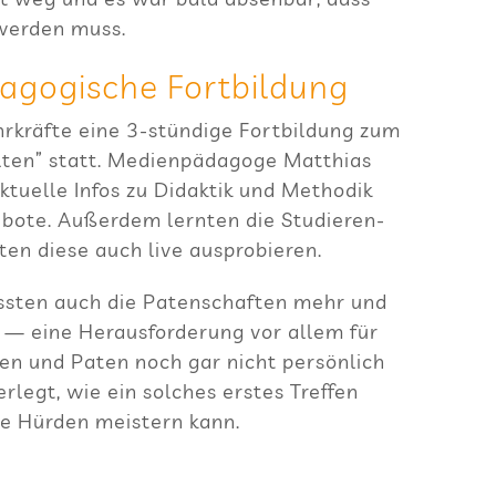
 wer­den muss.
d­ago­gi­sche Fortbildung
r­kräfte eine 3‑stündige Fort­bil­dung zum
­ten” statt. Medi­en­päd­agoge Mat­thias
aktu­elle Infos zu Didak­tik und Metho­dik
­bote. Außer­dem lern­ten die Stu­die­ren­
­ten diese auch live ausprobieren.
s­ten auch die Paten­schaf­ten mehr und
— eine Her­aus­for­de­rung vor allem für
nen und Paten noch gar nicht per­sön­lich
legt, wie ein sol­ches ers­tes Tref­fen
he Hür­den meis­tern kann.