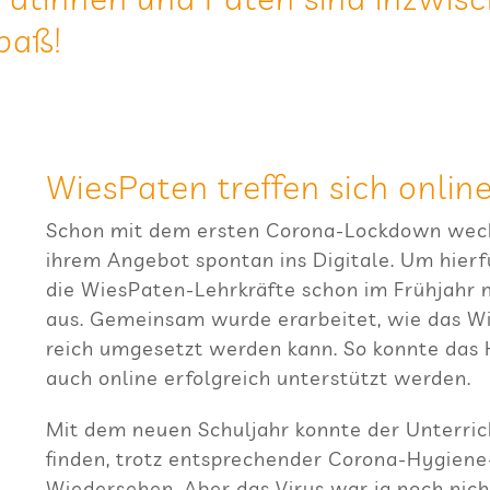
paß!
Wie­sPa­ten tref­fen sich onlin
Schon mit dem ers­ten Corona-Lock­down wech­s
ihrem Ange­bot spon­tan ins Digi­tale. Um hier­fü
die Wie­sPa­ten-Lehr­kräfte schon im Früh­jahr me
aus. Gemein­sam wurde erar­bei­tet, wie das Wie
reich umge­setzt wer­den kann. So konnte das 
auch online erfolg­reich unter­stützt werden.
Mit dem neuen Schul­jahr konnte der Unter­richt
fin­den, trotz ent­spre­chen­der Corona-Hygien
Wie­der­se­hen. Aber das Virus war ja noch ni