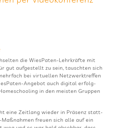
e
el­ten die Wie­sPa­ten-Lehr­kräfte mit
r gut auf­ge­stellt zu sein, tausch­ten sich
hr­fach bei vir­tu­el­len Netz­werktref­fen
­sPa­ten-Ange­bot auch digi­tal erfolg­
Home­schoo­ling in den meis­ten Grup­pen
 eine Zeit­lang wie­der in Prä­senz statt­
e-Maß­nah­men freuen sich alle auf ein
cht weg und es war bald abseh­bar, dass