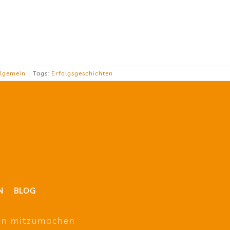
llgemein
|
Tags:
Erfolgsgeschichten
N
BLOG
en mit­zu­ma­chen