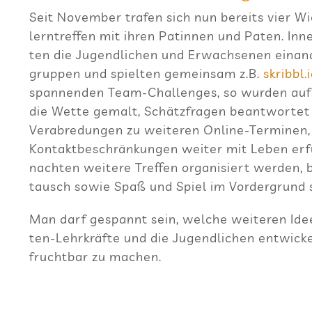
Seit Novem­ber tra­fen sich nun bereits vier Wie
lern­tref­fen mit ihren Patin­nen und Paten. Inne
ten die Jugend­li­chen und Erwach­se­nen ein­an­d
grup­pen und spiel­ten gemein­sam z.B.
skribbl​.
span­nen­den Team-Chal­lenges, so wur­den auf 
die Wette gemalt, Schätz­fra­gen beant­wor­tet 
Ver­ab­re­dun­gen zu wei­te­ren Online-Ter­mi­ne
Kon­takt­be­schrän­kun­gen wei­ter mit Leben erf
nach­ten wei­tere Tref­fen orga­ni­siert wer­den,
tausch sowie Spaß und Spiel im Vor­der­grund
Man darf gespannt sein, wel­che wei­te­ren Ide
ten-Lehr­kräfte und die Jugend­li­chen ent­wi­cke
frucht­bar zu machen.