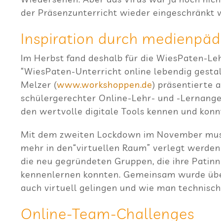
der Prä­senz­un­ter­richt wie­der ein­ge­schränkt
Inspi­ra­tion durch medi­en­pä
Im Herbst fand des­halb für die Wie­sPa­ten-Leh
“Wie­sPa­ten-Unter­richt online leben­dig gestal
Mel­zer (
www​.work​shop​pen​.de
) prä­sen­tierte 
schü­ler­ge­rech­ter Online-Lehr- und ‑Lern­an­ge
den wert­volle digi­tale Tools ken­nen und konn
Mit dem zwei­ten Lock­down im Novem­ber mus
mehr in den“virtuellen Raum” ver­legt wer­den 
die neu gegrün­de­ten Grup­pen, die ihre Patin­
ken­nen­ler­nen konn­ten. Gemein­sam wurde über­
auch vir­tu­ell gelin­gen und wie man tech­ni­sc
Online-Team-Chal­lenges