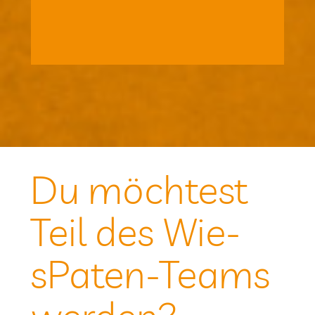
2 Nach­mit­ta­gen pro Woche passt
Der Wie­sPa­ten-Unter­richt an 1 bis
Du möch­test
Teil des Wie­
sPa­ten-Teams