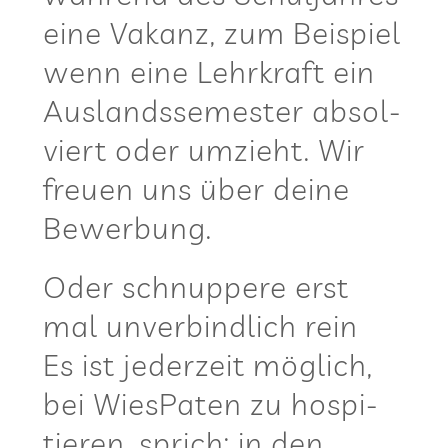
eine Vakanz, zum Bei­spiel
wenn eine Lehr­kraft ein
Aus­lands­se­mes­ter absol­
viert oder umzieht. Wir
freuen uns über deine
Bewerbung.
Oder schnup­pere erst
mal unver­bind­lich rein
Es ist jeder­zeit mög­lich,
bei Wie­sPa­ten zu hos­pi­
tie­ren, sprich: in den