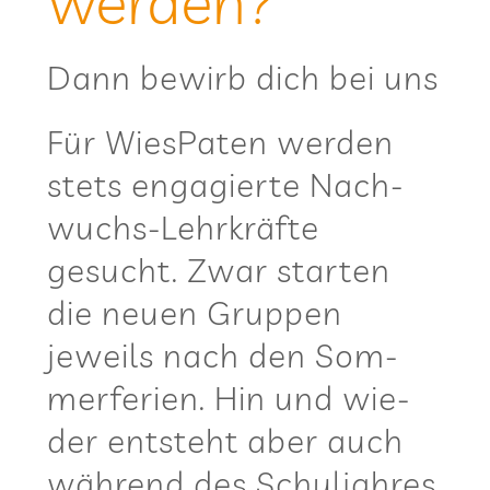
werden?
Dann bewirb dich bei uns
Für Wie­sPa­ten wer­den
stets enga­gierte Nach­
wuchs-Lehr­kräfte
gesucht. Zwar star­ten
die neuen Grup­pen
jeweils nach den Som­
mer­fe­rien. Hin und wie­
der ent­steht aber auch
wäh­rend des Schul­jah­res