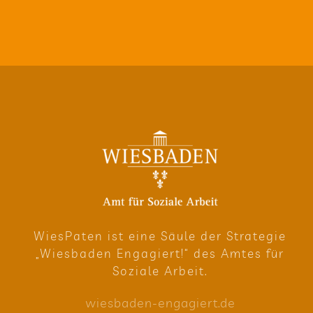
Wie­sPa­ten ist eine Säule der Stra­te­gie
„Wies­ba­den Enga­giert!“ des Amtes für
Soziale Arbeit.
wies​ba​den​-enga​giert​.de