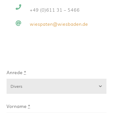
+49 (0)611 31 – 5466
wiespaten@​wiesbaden.​de
Anrede
*
Vor­name
*