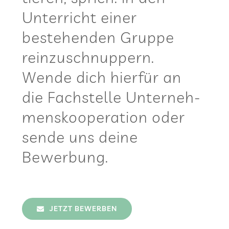
Unter­richt einer
bestehen­den Gruppe
rein­zu­schnup­pern.
Wende dich hier­für an
die Fach­stelle Unter­neh­
mens­ko­ope­ra­tion oder
sende uns deine
Bewerbung.
JETZT BEWER­BEN