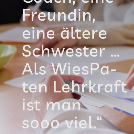
Freun­din,
eine ältere
Schwes­ter …
Als Wie­sPa­
ten Lehr­kraft
ist man
sooo viel.“