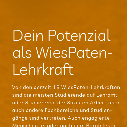
Dein Poten­zial
als WiesPaten-
Lehrkraft
Von den der­zeit 18 Wie­sPa­ten-Lehr­kräf­ten
sind die meis­ten Stu­die­rende auf Lehr­amt
oder Stu­die­rende der Sozia­len Arbeit, aber
auch andere Fach­be­rei­che und Stu­di­en­
gänge sind ver­tre­ten. Auch enga­gierte
Men­schen im oder nach dem Berufs­le­ben