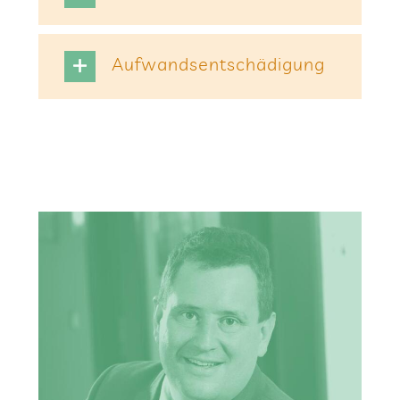
Auf­wands­ent­schä­di­gung
Schirm­herr von WiesPaten
Prä­si­dent der IHK Wiesbaden
Jörg Brö­mer
–
lernen.