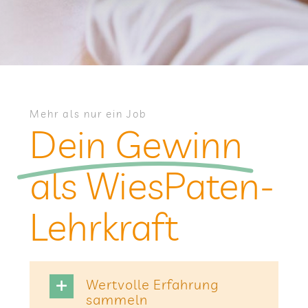
Mehr als nur ein Job
Dein Gewinn
als WiesPaten-
Lehrkraft
Wert­volle Erfah­rung
sammeln