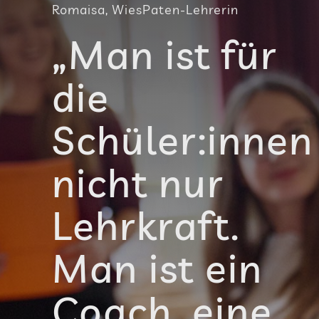
Romaisa, Wie­sPa­ten-Leh­re­rin
„Man ist für
die
Schüler:innen
nicht nur
Lehr­kraft.
Man ist ein
Coach, eine