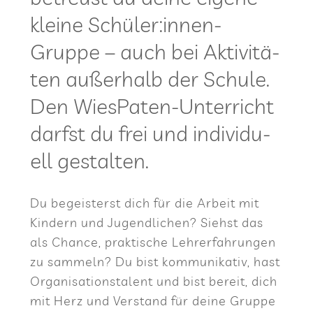
kleine Schüler:innen-
Gruppe – auch bei Akti­vi­tä­
ten außer­halb der Schule.
Den Wie­sPa­ten-Unter­richt
darfst du frei und indi­vi­du­
ell gestalten.
Du begeis­terst dich für die Arbeit mit
Kin­dern und Jugend­li­chen? Siehst das
als Chance, prak­ti­sche Lehr­erfah­run­gen
zu sam­meln? Du bist kom­mu­ni­ka­tiv, hast
Orga­ni­sa­ti­ons­ta­lent und bist bereit, dich
mit Herz und Ver­stand für deine Gruppe