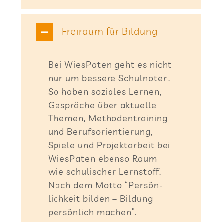
Frei­raum für Bildung
Bei Wie­sPa­ten geht es nicht
nur um bes­sere Schul­no­ten.
So haben sozia­les Ler­nen,
Gesprä­che über aktu­elle
The­men, Metho­den­trai­ning
und Berufs­ori­en­tie­rung,
Spiele und Pro­jekt­ar­beit bei
Wie­sPa­ten ebenso Raum
wie schu­li­scher Lern­stoff.
Nach dem Motto “Per­sön­
lich­keit bil­den – Bil­dung
per­sön­lich machen”.