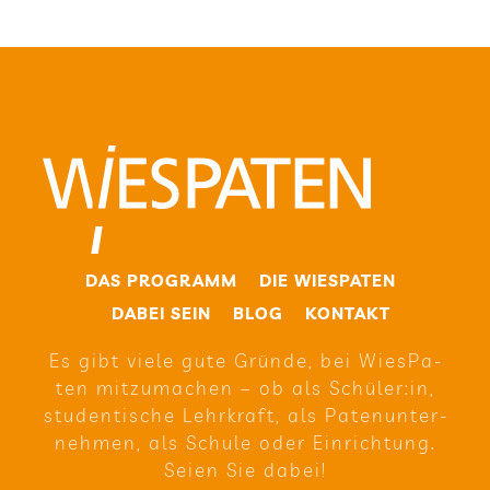
DAS PRO­GRAMM
DIE WIE­SPA­TEN
DABEI SEIN
BLOG
KON­TAKT
Es gibt viele gute Gründe, bei Wie­sPa­
ten mit­zu­ma­chen – ob als Schüler:in,
stu­den­ti­sche Lehr­kraft, als Paten­un­ter­
neh­men, als Schule oder Ein­rich­tung.
Seien Sie dabei!