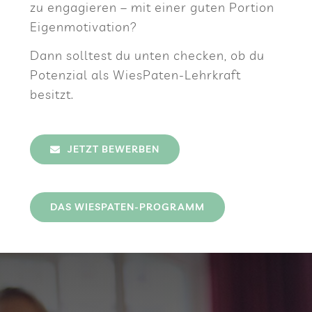
zu enga­gie­ren – mit einer guten Por­tion
Eigenmotivation?
Dann soll­test du unten che­cken, ob du
Poten­zial als Wie­sPa­ten-Lehr­kraft
besitzt.
JETZT BEWER­BEN
DAS WIE­SPA­TEN-PRO­GRAMM