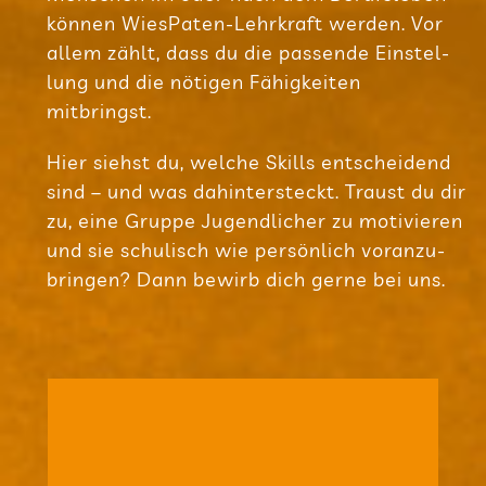
kön­nen Wie­sPa­ten-Lehr­kraft wer­den. Vor
allem zählt, dass du die pas­sende Ein­stel­
lung und die nöti­gen Fähig­kei­ten
mitbringst.
Hier siehst du, wel­che Skills ent­schei­dend
sind – und was dahin­ter­steckt. Traust du dir
zu, eine Gruppe Jugend­li­cher zu moti­vie­ren
und sie schu­lisch wie per­sön­lich vor­an­zu­
brin­gen? Dann bewirb dich gerne bei uns.
läuft.