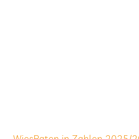
Wie­sPa­ten in Zah­len 2025/​