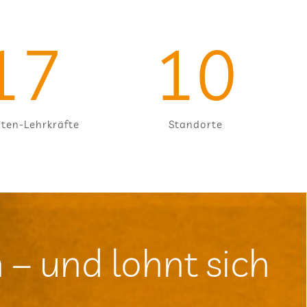
17
10
­ten-Lehr­kräfte
Stand­orte
h – und lohnt sich