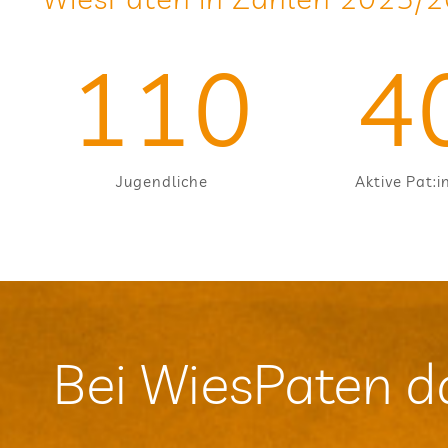
110
4
Jugend­li­che
Aktive Pat:
Bei Wie­sPa­ten d