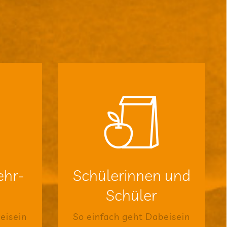
k
auf einen Blick
erende
Alle Infos für Jugendliche
Lernen
ld“
mit Spaß beim
ehr­
Schü­le­rin­nen und
ln –
ter kom­men –
Schüler
rfah­
Gemein­sam wei­
eisein
So ein­fach geht Dabeisein