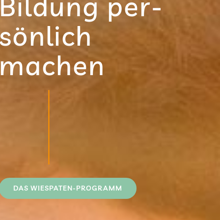
Bil­dung per­
sön­lich
machen
DAS WIE­SPA­TEN-PRO­GRAMM