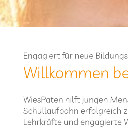
Enga­giert für neue Bildun
Will­kom­men b
Wie­sPa­ten hilft jun­gen Men
Schul­lauf­bahn erfolg­reich z
Lehr­kräfte und enga­gierte 