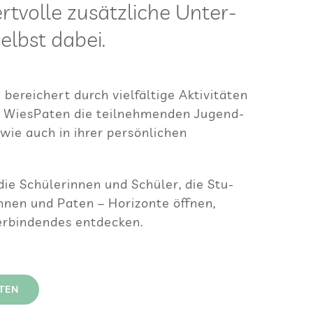
t­volle zusätz­li­che Unter­
elbst dabei.
berei­chert durch viel­fäl­tige Akti­vi­tä­ten
 Wie­sPa­ten die teil­neh­men­den Jugend­
 wie auch in ihrer per­sön­li­chen
die Schü­le­rin­nen und Schü­ler, die Stu­
n­nen und Paten – Hori­zonte öff­nen,
­bin­den­des entdecken.
­TEN