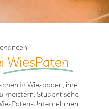
gschancen
ei
Wie­sPa­ten
­schen in Wies­ba­den, ihre
u meis­tern. Stu­den­ti­sche
Wie­sPa­ten-Unter­neh­men