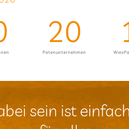
0
20
innen
Paten­un­ter­neh­men
Wie­sPa
abei sein ist ein­fac