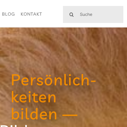
Suche
BLOG
KONTAKT
nach:
Per­sön­lich­
kei­ten
bilden —