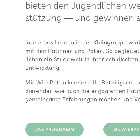
bie­ten den Jugend­li­chen wer
stüt­zung — und gewin­nen s
Inten­si­ves Ler­nen in der Klein­gruppe wird 
mit den Patin­nen und Paten. So beglei­tet
li­chen ein Stück weit in ihrer schu­li­schen
Entwicklung.
Mit Wie­sPa­ten kön­nen alle Betei­lig­ten – 
die­ren­den wie auch die enga­gier­ten Pati
gemein­same Erfah­run­gen machen und Ver
DAS PRO­GRAMM
DIE WIE­SPA