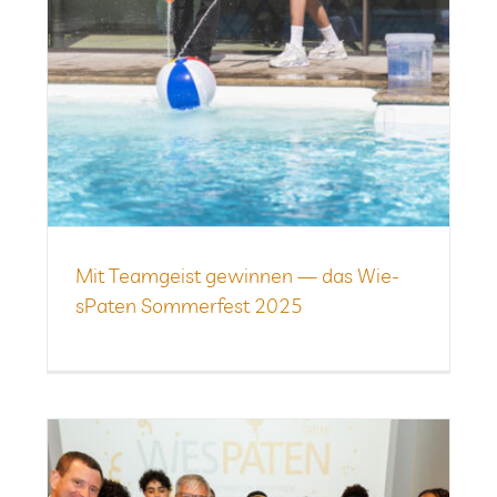
Mit Team­geist gewin­nen — das Wie­
sPa­ten Som­mer­fest 2025