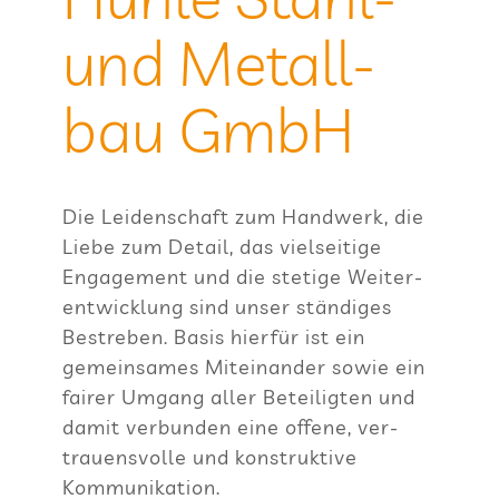
und Metall­
bau GmbH
Die Lei­den­schaft zum Hand­werk, die
Liebe zum Detail, das viel­sei­tige
Enga­ge­ment und die ste­tige Wei­ter­
ent­wick­lung sind unser stän­di­ges
Bestre­ben. Basis hier­für ist ein
gemein­sa­mes Mit­ein­an­der sowie ein
fai­rer Umgang aller Betei­lig­ten und
damit ver­bun­den eine offene, ver­
trau­ens­volle und kon­struk­tive
Kommunikation.