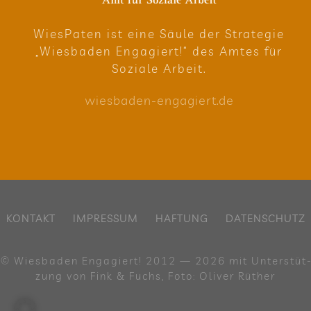
Wie­sPa­ten ist eine Säule der Stra­te­gie
„Wies­ba­den Enga­giert!“ des Amtes für
Soziale Arbeit.
wies​ba​den​-enga​giert​.de
KON­TAKT
IMPRES­SUM
HAF­TUNG
DATEN­SCHUTZ
© Wies­ba­den Enga­giert! 2012 — 2026 mit Unter­stüt­
zung von Fink & Fuchs, Foto: Oli­ver Rüther