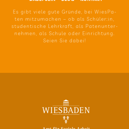
Es gibt viele gute Gründe, bei Wie­sPa­
ten mit­zu­ma­chen – ob als Schüler:in,
stu­den­ti­sche Lehr­kraft, als Paten­un­ter­
neh­men, als Schule oder Ein­rich­tung.
Seien Sie dabei!