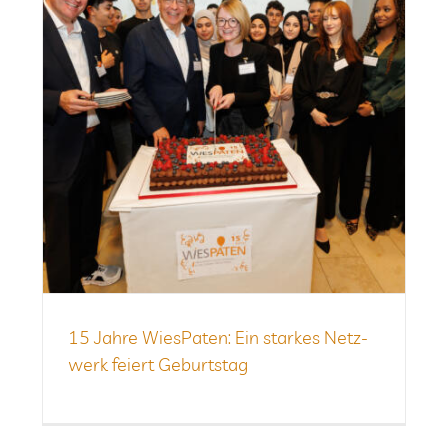
15 Jahre Wie­sPa­ten: Ein star­kes Netz­
werk fei­ert Geburtstag