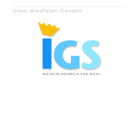
meyer
bau GmbH
zu begeistern.“
Unser Wie­sPa­ten-Stand­ort
Dirk Hent­
,
Huhle Stahl- und Metall­
schel
bau GmbH