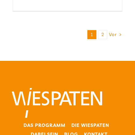
Vor
1
2
DAS PRO­GRAMM
DIE WIE­SPA­TEN
DABEI SEIN
BLOG
KON­TAKT