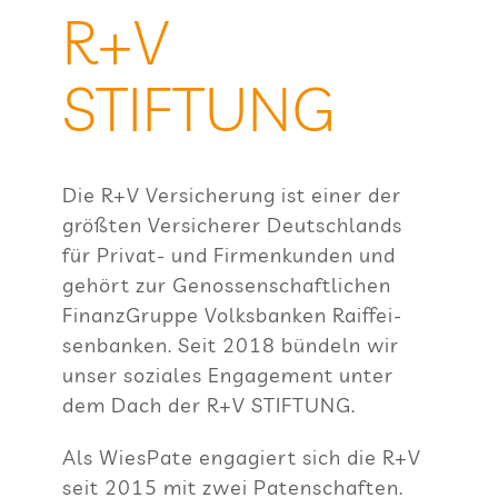
R+V
STIFTUNG
Die R+V Ver­si­che­rung ist einer der
größ­ten Ver­si­che­rer Deutsch­lands
für Pri­vat- und Fir­men­kun­den und
gehört zur Genos­sen­schaft­li­chen
Finanz­Gruppe Volks­ban­ken Raiff­ei­
sen­ban­ken. Seit 2018 bün­deln wir
unser sozia­les Enga­ge­ment unter
dem Dach der R+V STIFTUNG.
Als Wie­sPate enga­giert sich die R+V
seit 2015 mit zwei Paten­schaf­ten.