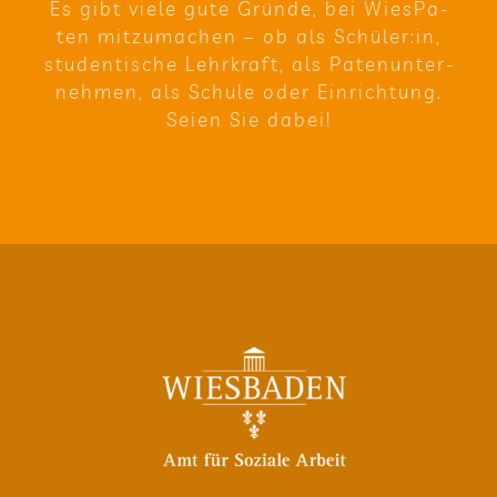
Es gibt viele gute Gründe, bei Wie­sPa­
ten mit­zu­ma­chen – ob als Schüler:in,
stu­den­ti­sche Lehr­kraft, als Paten­un­ter­
neh­men, als Schule oder Ein­rich­tung.
Seien Sie dabei!