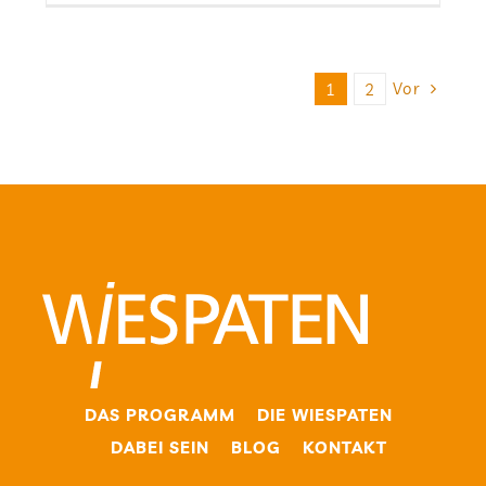
Vor
1
2
DAS PRO­GRAMM
DIE WIE­SPA­TEN
DABEI SEIN
BLOG
KON­TAKT