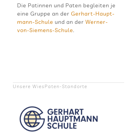
Die Patin­nen und Paten beglei­ten je
eine Gruppe an der
Ger­hart-Haupt­
mann-Schule
und an der
Wer­ner-
von-Sie­mens-Schule
.
Unsere Wie­sPa­ten-Stand­orte