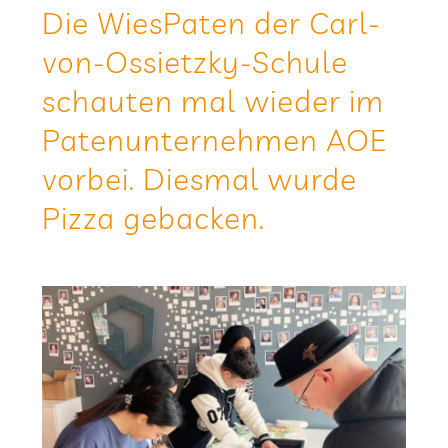
Die Wie­sPa­ten der Carl-
von-Ossietzky-Schule
schau­ten mal wie­der im
Paten­un­ter­neh­men AOE
vor­bei. Dies­mal wurde
Pizza gebacken.