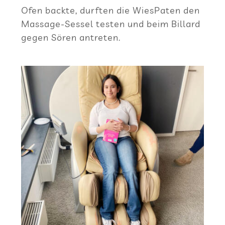
Ofen backte, durf­ten die Wie­sPa­ten den
Mas­sage-Ses­sel tes­ten und beim Bil­lard
gegen Sören antreten.