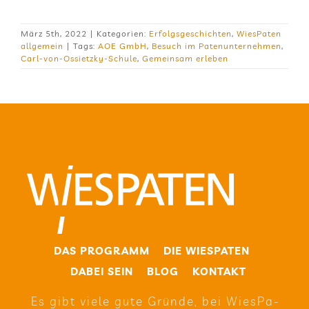
März 5th, 2022
|
Kategorien:
Erfolgsgeschichten
,
WiesPaten
allgemein
|
Tags:
AOE GmbH
,
Besuch im Patenunternehmen
,
Carl-von-Ossietzky-Schule
,
Gemeinsam erleben
DAS PRO­GRAMM
DIE WIE­SPA­TEN
DABEI SEIN
BLOG
KON­TAKT
Es gibt viele gute Gründe, bei Wie­sPa­