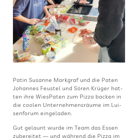
Patin Susanne Mark­graf und die Paten
Johan­nes Feus­tel und Sören Krü­ger hat­
ten ihre Wie­sPa­ten zum Pizza backen in
die coo­len Unter­neh­mens­räume im Lui­
sen­fo­rum eingeladen.
Gut gelaunt wurde im Team das Essen
zube­rei­tet — und wäh­rend die Pizza im