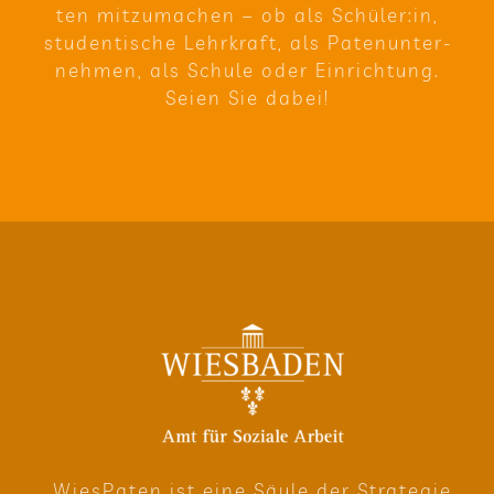
ten mit­zu­ma­chen – ob als Schüler:in,
stu­den­ti­sche Lehr­kraft, als Paten­un­ter­
neh­men, als Schule oder Ein­rich­tung.
Seien Sie dabei!
Wie­sPa­ten ist eine Säule der Stra­te­gie