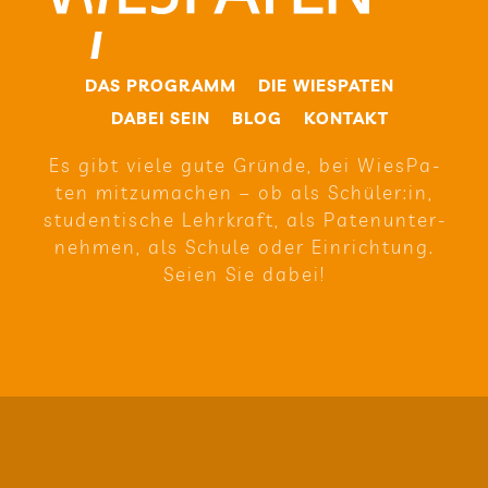
DAS PRO­GRAMM
DIE WIE­SPA­TEN
DABEI SEIN
BLOG
KON­TAKT
Es gibt viele gute Gründe, bei Wie­sPa­
ten mit­zu­ma­chen – ob als Schüler:in,
stu­den­ti­sche Lehr­kraft, als Paten­un­ter­
neh­men, als Schule oder Ein­rich­tung.
Seien Sie dabei!