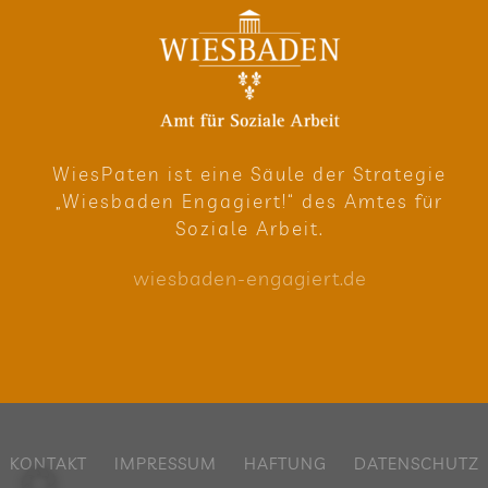
Wie­sPa­ten ist eine Säule der Stra­te­gie
„Wies­ba­den Enga­giert!“ des Amtes für
Soziale Arbeit.
wies​ba​den​-enga​giert​.de
KON­TAKT
IMPRES­SUM
HAF­TUNG
DATEN­SCHUTZ