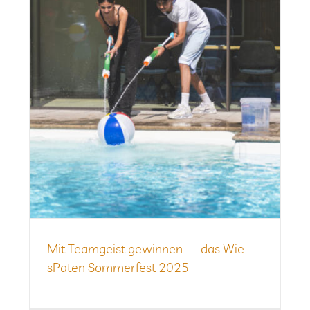
Mit Team­geist gewin­nen — das Wie­
sPa­ten Som­mer­fest 2025