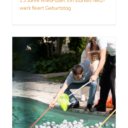
15 Jahre Wie­sPa­ten: Ein star­kes Netz­
werk fei­ert Geburtstag