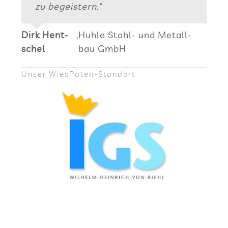
meyer
bau GmbH
zu begeistern.“
Dirk Hent­
,
Huhle Stahl- und Metall­
schel
bau GmbH
Unser Wie­sPa­ten-Stand­ort