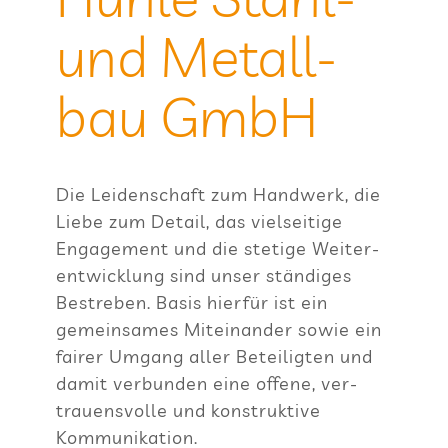
und Metall­
bau GmbH
Die Lei­den­schaft zum Hand­werk, die
Liebe zum Detail, das viel­sei­tige
Enga­ge­ment und die ste­tige Wei­ter­
ent­wick­lung sind unser stän­di­ges
Bestre­ben. Basis hier­für ist ein
gemein­sa­mes Mit­ein­an­der sowie ein
fai­rer Umgang aller Betei­lig­ten und
damit ver­bun­den eine offene, ver­
trau­ens­volle und kon­struk­tive
Kommunikation.