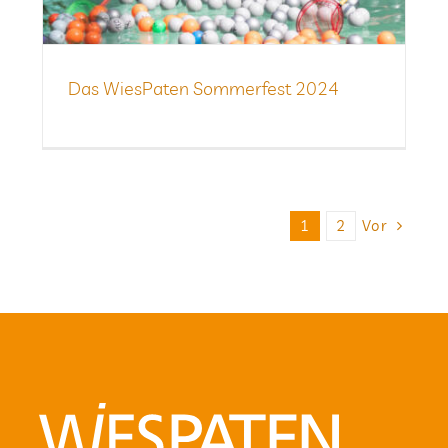
Das Wie­sPa­ten Som­mer­fest 2024
Vor
1
2