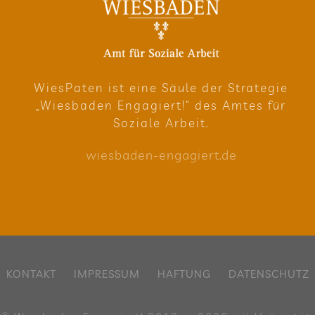
Wie­sPa­ten ist eine Säule der Stra­te­gie
„Wies­ba­den Enga­giert!“ des Amtes für
Soziale Arbeit.
wies​ba​den​-enga​giert​.de
KON­TAKT
IMPRES­SUM
HAF­TUNG
DATEN­SCHUTZ