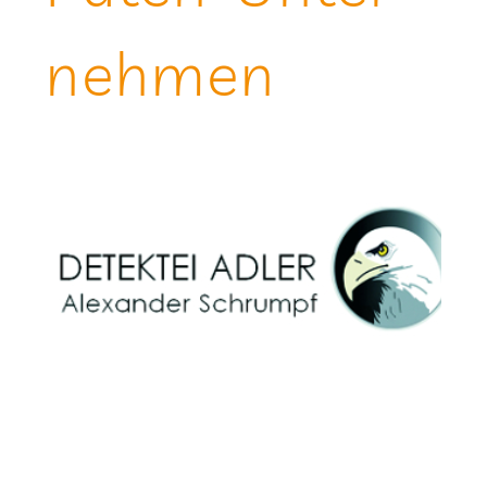
neh­men