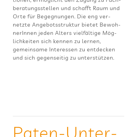
be­ra­tungs­stel­len und schafft Raum und
Orte für Begeg­nun­gen. Die eng ver­
netzte Ange­bots­struk­tur bie­tet Bewoh­
ne­rIn­nen jeden Alters viel­fäl­tige Mög­
lich­kei­ten sich ken­nen zu ler­nen,
gemein­same Inter­es­sen zu ent­de­cken
und sich gegen­sei­tig zu unterstützen.
Paten-Unter­