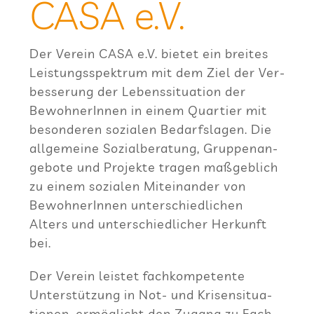
CASA e.V.
Der Ver­ein CASA e.V. bie­tet ein brei­tes
Leis­tungs­spek­trum mit dem Ziel der Ver­
bes­se­rung der Lebens­si­tua­tion der
Bewoh­ne­rIn­nen in einem Quar­tier mit
beson­de­ren sozia­len Bedarfs­la­gen. Die
all­ge­meine Sozi­al­be­ra­tung, Grup­pen­an­
ge­bote und Pro­jekte tra­gen maß­geb­lich
zu einem sozia­len Mit­ein­an­der von
Bewoh­ne­rIn­nen unter­schied­li­chen
Alters und unter­schied­li­cher Her­kunft
bei.
Der Ver­ein leis­tet fach­kom­pe­tente
Unter­stüt­zung in Not- und Kri­sen­si­tua­
tio­nen, ermög­licht den Zugang zu Fach­