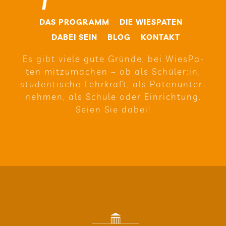
DAS PRO­GRAMM
DIE WIE­SPA­TEN
DABEI SEIN
BLOG
KON­TAKT
Es gibt viele gute Gründe, bei Wie­sPa­
ten mit­zu­ma­chen – ob als Schüler:in,
stu­den­ti­sche Lehr­kraft, als Paten­un­ter­
neh­men, als Schule oder Ein­rich­tung.
Seien Sie dabei!