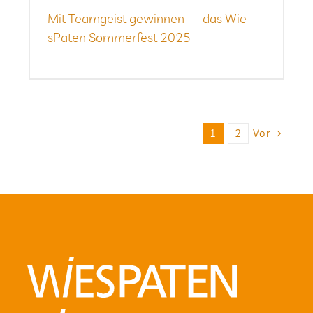
Mit Team­geist gewin­nen — das Wie­
sPa­ten Som­mer­fest 2025
Vor
1
2