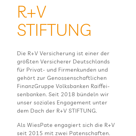
R+V
STIFTUNG
Die R+V Ver­si­che­rung ist einer der
größ­ten Ver­si­che­rer Deutsch­lands
für Pri­vat- und Fir­men­kun­den und
gehört zur Genos­sen­schaft­li­chen
Finanz­Gruppe Volks­ban­ken Raiff­ei­
sen­ban­ken. Seit 2018 bün­deln wir
unser sozia­les Enga­ge­ment unter
dem Dach der R+V STIFTUNG.
Als Wie­sPate enga­giert sich die R+V
seit 2015 mit zwei Paten­schaf­ten.