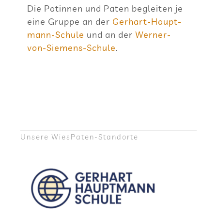
Die Patin­nen und Paten beglei­ten je
eine Gruppe an der
Ger­hart-Haupt­
mann-Schule
und an der
Wer­ner-
von-Sie­mens-Schule
.
Unsere Wie­sPa­ten-Stand­orte