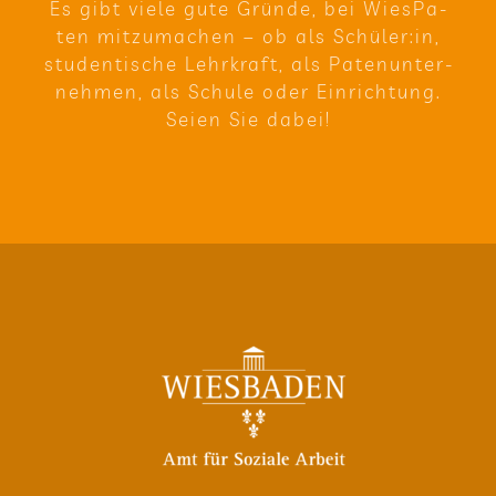
Es gibt viele gute Gründe, bei Wie­sPa­
ten mit­zu­ma­chen – ob als Schüler:in,
stu­den­ti­sche Lehr­kraft, als Paten­un­ter­
neh­men, als Schule oder Ein­rich­tung.
Seien Sie dabei!