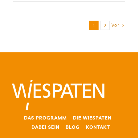
Vor
1
2
DAS PRO­GRAMM
DIE WIE­SPA­TEN
DABEI SEIN
BLOG
KON­TAKT