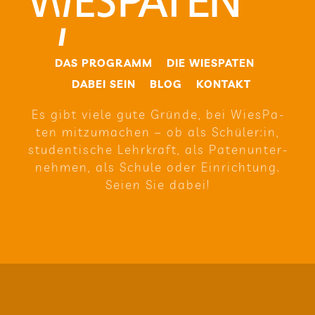
DAS PRO­GRAMM
DIE WIE­SPA­TEN
DABEI SEIN
BLOG
KON­TAKT
Es gibt viele gute Gründe, bei Wie­sPa­
ten mit­zu­ma­chen – ob als Schüler:in,
stu­den­ti­sche Lehr­kraft, als Paten­un­ter­
neh­men, als Schule oder Ein­rich­tung.
Seien Sie dabei!