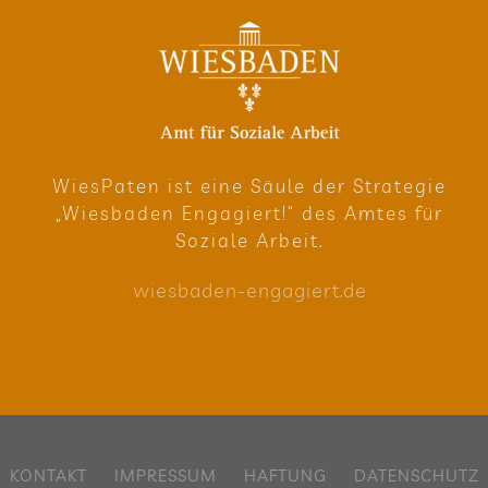
Wie­sPa­ten ist eine Säule der Stra­te­gie
„Wies­ba­den Enga­giert!“ des Amtes für
Soziale Arbeit.
wies​ba​den​-enga​giert​.de
KON­TAKT
IMPRES­SUM
HAF­TUNG
DATEN­SCHUTZ