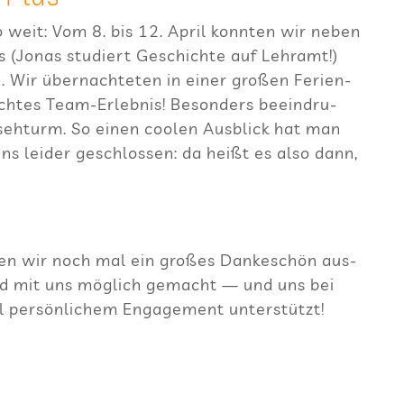
o weit: Vom 8. bis 12. April konn­ten wir neben
ins (Jonas stu­diert Geschichte auf Lehr­amt!)
Wir über­nach­te­ten in einer gro­ßen Feri­en­
h­tes Team-Erleb­nis! Beson­ders beein­dru­
­seh­turm. So einen coo­len Aus­blick hat man
uns lei­der geschlos­sen: da heißt es also dann,
en wir noch mal ein gro­ßes Dan­ke­schön aus­
 und mit uns mög­lich gemacht — und uns bei
l per­sön­li­chem Enga­ge­ment unterstützt!