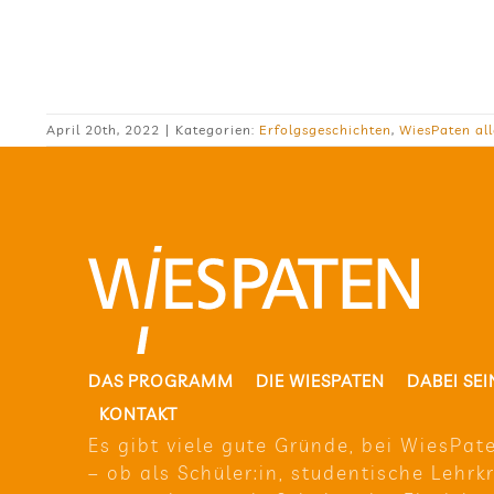
April 20th, 2022
|
Kategorien:
Erfolgsgeschichten
,
WiesPaten al
DAS PRO­GRAMM
DIE WIE­SPA­TEN
DABEI SEI
KON­TAKT
Es gibt viele gute Gründe, bei Wie­sPa­t
– ob als Schüler:in, stu­den­ti­sche Lehr­k