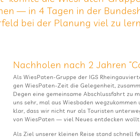
men — in 4 Tagen in der Bun­des­h
eld bei der Pla­nung viel zu ler
Nach­ho­len nach 2 Jah­ren “
Als Wie­sPa­ten-Gruppe der IGS Rhein­gau­vier­te
gen Wie­sPa­ten-Zeit die Gele­gen­heit, zusam­
Degen eine gemein­same Abschluss­fahrt zu ma
uns sehr, mal aus Wies­ba­den weg­zu­kom­men
klar, dass wir nicht nur als Tou­ris­ten unter­
von Wie­sPa­ten — viel Neues ent­de­cken wollt
Als Ziel unse­rer klei­nen Reise stand schnell fe