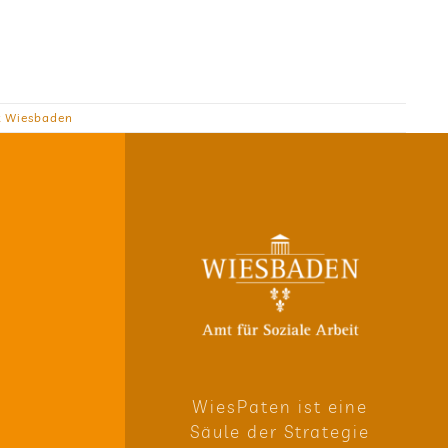
t Wiesbaden
Wie­sPa­ten ist eine
Säule der Stra­te­gie