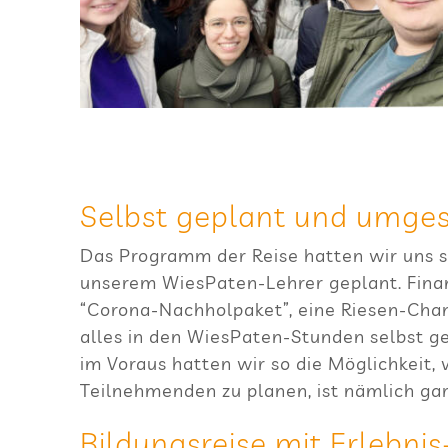
Selbst geplant und umges
Das Pro­gramm der Reise hat­ten wir uns s
unse­rem Wie­sPa­ten-Leh­rer geplant. Fina
“Corona-Nach­hol­pa­ket”, eine Rie­sen-Cha
alles in den Wie­sPa­ten-Stun­den selbst 
im Vor­aus hat­ten wir so die Mög­lich­keit,
Teil­neh­men­den zu pla­nen, ist näm­lich g
Bil­dungs­reise mit Erlebnis