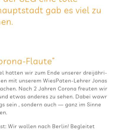
aupt­stadt gab es viel zu
nen.
Corona-Flaute”
l hat­ten wir zum Ende unse­rer drei­jäh­ri­
men mit unse­rem Wie­sPa­ten-Leh­rer Jonas
chen. Nach 2 Jah­ren Corona freu­ten wir
 und etwas ande­res zu sehen. Dabei wawr
wegs sein , son­dern auch — ganz im Sinne
en.
st: Wir wol­len nach Ber­lin! Beglei­tet