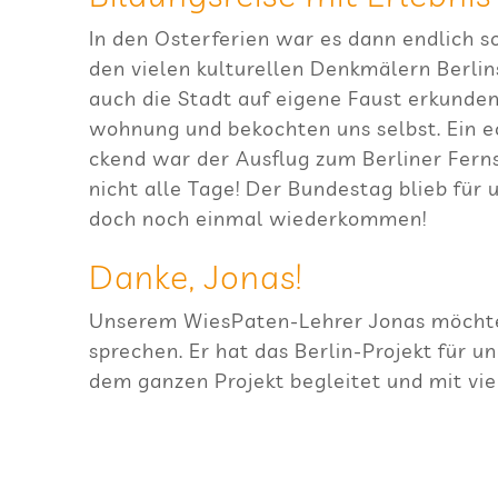
In den Oster­fe­rien war es dann end­lich s
den vie­len kul­tu­rel­len Denk­mä­lern Ber­l
auch die Stadt auf eigene Faust erkun­den. 
woh­nung und bekoch­ten uns selbst. Ein ec
ckend war der Aus­flug zum Ber­li­ner Fern
nicht alle Tage! Der Bun­des­tag blieb für 
doch noch ein­mal wiederkommen!
Danke, Jonas!
Unse­rem Wie­sPa­ten-Leh­rer Jonas möch­t
spre­chen. Er hat das Ber­lin-Pro­jekt für
dem gan­zen Pro­jekt beglei­tet und mit vie