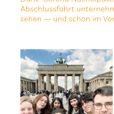
Abschluss­fahrt unter­neh­
sehen — und schon im Vor­f