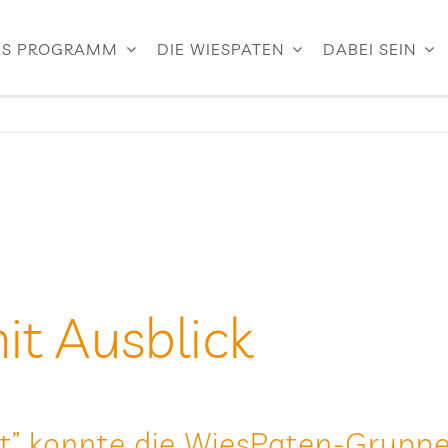
S PROGRAMM
DIE WIESPATEN
DABEI SEIN
mit Ausblick
t” konnte die Wie­sPa­ten-Gruppe