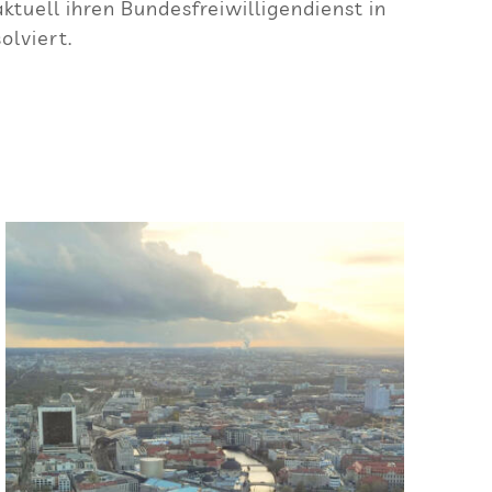
­ell ihren Bun­des­frei­wil­li­gen­dienst in
solviert.