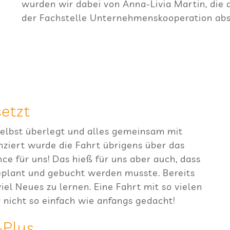
wur­den wir dabei von Anna-Livia Mar­tin, die aktu
der Fach­stelle Unter­neh­mens­ko­ope­ra­tion ab
etzt
elbst über­legt und alles gemein­sam mit
n­ziert wurde die Fahrt übri­gens über das
nce für uns! Das hieß für uns aber auch, dass
geplant und gebucht wer­den musste. Bereits
 viel Neues zu ler­nen. Eine Fahrt mit so vie­len
ar nicht so ein­fach wie anfangs gedacht!
-Plus