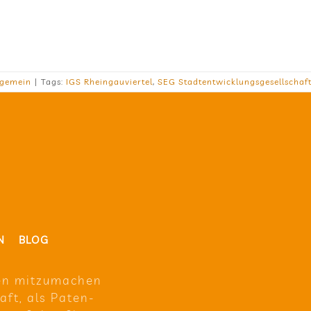
lgemein
|
Tags:
IGS Rheingauviertel
,
SEG Stadtentwicklungsgesellschaf
N
BLOG
en mit­zu­ma­chen
raft, als Paten­