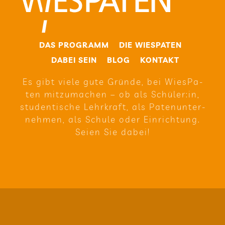
DAS PRO­GRAMM
DIE WIE­SPA­TEN
DABEI SEIN
BLOG
KON­TAKT
Es gibt viele gute Gründe, bei Wie­sPa­
ten mit­zu­ma­chen – ob als Schüler:in,
stu­den­ti­sche Lehr­kraft, als Paten­un­ter­
neh­men, als Schule oder Ein­rich­tung.
Seien Sie dabei!