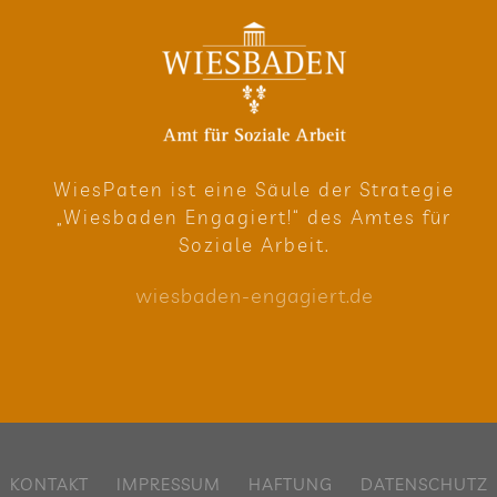
Wie­sPa­ten ist eine Säule der Stra­te­gie
„Wies­ba­den Enga­giert!“ des Amtes für
Soziale Arbeit.
wies​ba​den​-enga​giert​.de
KON­TAKT
IMPRES­SUM
HAF­TUNG
DATEN­SCHUTZ