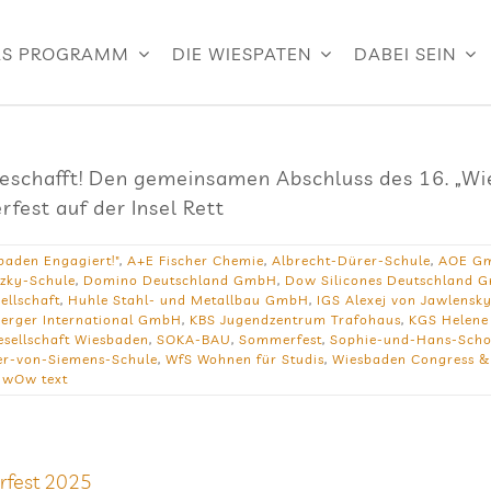
S PROGRAMM
DIE WIESPATEN
DABEI SEIN
geschafft! Den gemeinsamen Abschluss des 16. „Wi
est auf der Insel Rett
baden Engagiert!"
,
A+E Fischer Chemie
,
Albrecht-Dürer-Schule
,
AOE G
tzky-Schule
,
Domino Deutschland GmbH
,
Dow Silicones Deutschland 
ellschaft
,
Huhle Stahl- und Metallbau GmbH
,
IGS Alexej von Jawlensk
Berger International GmbH
,
KBS Jugendzentrum Trafohaus
,
KGS Helene
sellschaft Wiesbaden
,
SOKA-BAU
,
Sommerfest
,
Sophie-und-Hans-Scho
r-von-Siemens-Schule
,
WfS Wohnen für Studis
,
Wiesbaden Congress 
,
wOw text
r­fest 2025