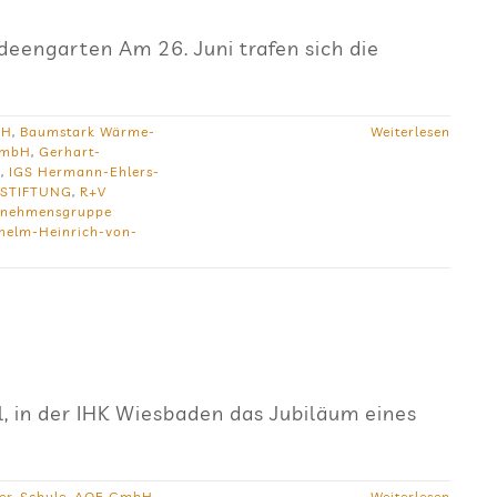
eengarten Am 26. Juni trafen sich die
bH
,
Baumstark Wärme-
Weiterlesen
GmbH
,
Gerhart-
y
,
IGS Hermann-Ehlers-
 STIFTUNG
,
R+V
rnehmensgruppe
helm-Heinrich-von-
il, in der IHK Wiesbaden das Jubiläum eines
er-Schule
,
AOE GmbH
,
Weiterlesen