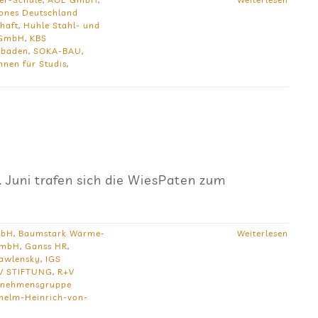
ones Deutschland
haft
,
Huhle Stahl- und
l GmbH
,
KBS
sbaden
,
SOKA-BAU
,
nen für Studis
,
Juni trafen sich die WiesPaten zum
mbH
,
Baumstark Wärme-
Weiterlesen
GmbH
,
Ganss HR
,
Jawlensky
,
IGS
V STIFTUNG
,
R+V
rnehmensgruppe
helm-Heinrich-von-