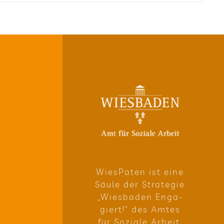
Wie­sPa­ten ist eine
Säule der Stra­te­gie
„Wies­ba­den Enga­
giert!“ des Amtes
für Soziale Arbeit.