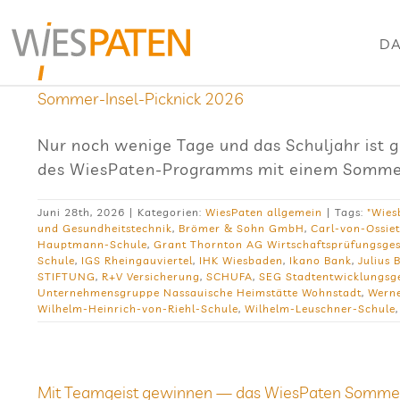
Zum
Inhalt
DA
springen
Som­mer-Insel-Pick­nick 2026
Nur noch wenige Tage und das Schuljahr ist 
des WiesPaten-Programms mit einem Sommerf
Juni 28th, 2026
|
Kategorien:
WiesPaten allgemein
|
Tags:
"Wies
und Gesundheitstechnik
,
Brömer & Sohn GmbH
,
Carl-von-Ossie
Hauptmann-Schule
,
Grant Thornton AG Wirtschaftsprüfungsges
Schule
,
IGS Rheingauviertel
,
IHK Wiesbaden
,
Ikano Bank
,
Julius 
STIFTUNG
,
R+V Versicherung
,
SCHUFA
,
SEG Stadtentwicklungsge
Unternehmensgruppe Nassauische Heimstätte Wohnstadt
,
Werne
Wilhelm-Heinrich-von-Riehl-Schule
,
Wilhelm-Leuschner-Schule
Mit Team­geist gewin­nen — das Wie­sPa­ten Som­me