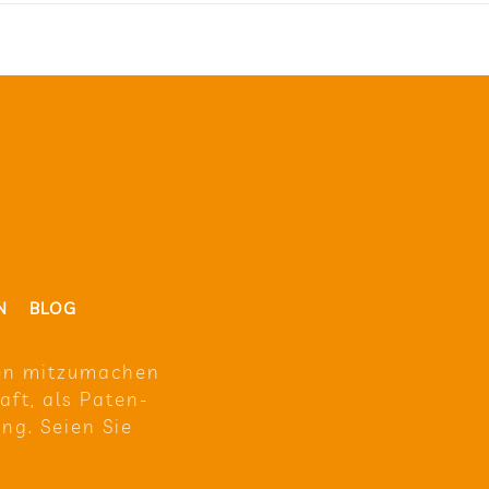
N
BLOG
en mit­zu­ma­chen
raft, als Paten­
ung. Seien Sie