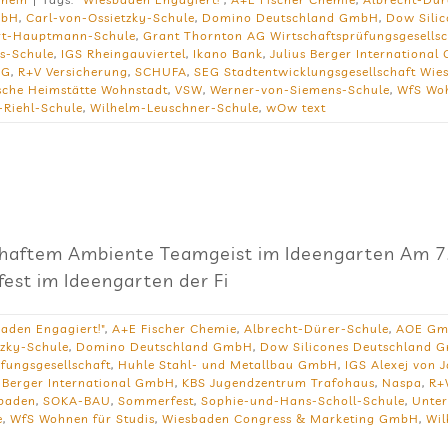
mbH
,
Carl-von-Ossietzky-Schule
,
Domino Deutschland GmbH
,
Dow Silic
rt-Hauptmann-Schule
,
Grant Thornton AG Wirtschaftsprüfungsgesellsc
s-Schule
,
IGS Rheingauviertel
,
Ikano Bank
,
Julius Berger Internationa
NG
,
R+V Versicherung
,
SCHUFA
,
SEG Stadtentwicklungsgesellschaft Wie
che Heimstätte Wohnstadt
,
VSW
,
Werner-von-Siemens-Schule
,
WfS Woh
-Riehl-Schule
,
Wilhelm-Leuschner-Schule
,
wOw text
mhaftem Ambiente Teamgeist im Ideengarten Am 7. 
est im Ideengarten der Fi
aden Engagiert!"
,
A+E Fischer Chemie
,
Albrecht-Dürer-Schule
,
AOE G
tzky-Schule
,
Domino Deutschland GmbH
,
Dow Silicones Deutschland 
fungsgesellschaft
,
Huhle Stahl- und Metallbau GmbH
,
IGS Alexej von 
s Berger International GmbH
,
KBS Jugendzentrum Trafohaus
,
Naspa
,
R+
sbaden
,
SOKA-BAU
,
Sommerfest
,
Sophie-und-Hans-Scholl-Schule
,
Unte
e
,
WfS Wohnen für Studis
,
Wiesbaden Congress & Marketing GmbH
,
Wil