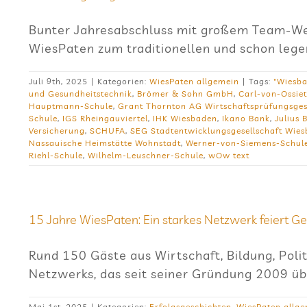
Bunter Jahresabschluss mit großem Team-Wett
WiesPaten zum traditionellen und schon leg
Juli 9th, 2025
|
Kategorien:
WiesPaten allgemein
|
Tags:
"Wiesba
und Gesundheitstechnik
,
Brömer & Sohn GmbH
,
Carl-von-Ossie
Hauptmann-Schule
,
Grant Thornton AG Wirtschaftsprüfungsges
Schule
,
IGS Rheingauviertel
,
IHK Wiesbaden
,
Ikano Bank
,
Julius 
Versicherung
,
SCHUFA
,
SEG Stadtentwicklungsgesellschaft Wie
Nassauische Heimstätte Wohnstadt
,
Werner-von-Siemens-Schul
Riehl-Schule
,
Wilhelm-Leuschner-Schule
,
wOw text
15 Jahre Wie­sPa­ten: Ein star­kes Netz­werk fei­ert G
Rund 150 Gäste aus Wirtschaft, Bildung, Polit
Netzwerks, das seit seiner Gründung 2009 ü
Mai 1st, 2025
|
Kategorien:
Erfolgsgeschichten
,
WiesPaten allg