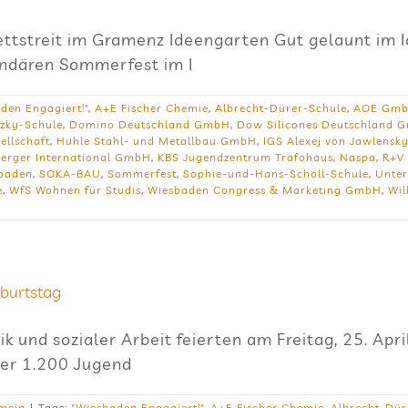
streit im Gramenz Ideengarten Gut gelaunt im Id
endären Sommerfest im I
den Engagiert!"
,
A+E Fischer Chemie
,
Albrecht-Dürer-Schule
,
AOE Gm
tzky-Schule
,
Domino Deutschland GmbH
,
Dow Silicones Deutschland 
ellschaft
,
Huhle Stahl- und Metallbau GmbH
,
IGS Alexej von Jawlensk
Berger International GmbH
,
KBS Jugendzentrum Trafohaus
,
Naspa
,
R+V
sbaden
,
SOKA-BAU
,
Sommerfest
,
Sophie-und-Hans-Scholl-Schule
,
Unte
e
,
WfS Wohnen für Studis
,
Wiesbaden Congress & Marketing GmbH
,
Wil
eburtstag
ik und sozialer Arbeit feierten am Freitag, 25. Apr
ber 1.200 Jugend
emein
|
Tags:
"Wiesbaden Engagiert!"
,
A+E Fischer Chemie
,
Albrecht-Dür