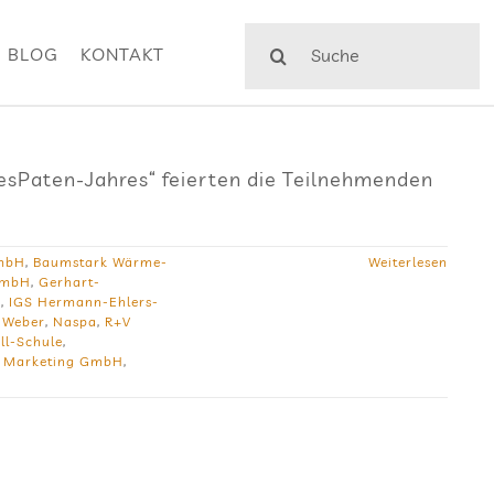
Suche
BLOG
KONTAKT
nach:
esPaten-Jahres“ feierten die Teilnehmenden
mbH
,
Baumstark Wärme-
Weiterlesen
GmbH
,
Gerhart-
y
,
IGS Hermann-Ehlers-
 Weber
,
Naspa
,
R+V
ll-Schule
,
& Marketing GmbH
,