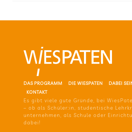
DAS PRO­GRAMM
DIE WIE­SPA­TEN
DABEI SEI
KON­TAKT
Es gibt viele gute Gründe, bei Wie­sPa­t
– ob als Schüler:in, stu­den­ti­sche Lehr­k
un­ter­neh­men, als Schule oder Ein­rich­t
dabei!