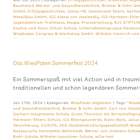
Baumstark Wärme- und Gesundheitstechnik
,
Brömer & Sohn G
GmbH
,
Erfolgsgeschichten
,
Ganss HR
,
Gemeinsam feiern
,
Gerha
Metallbau GmbH
,
IGS Alexej von Jawlensky
,
IGS Hermann-Ehler
Jugendzentrum Trafohaus
,
Naspa
,
Preisverleihung
,
R+V STIFTU
Sophie-und-Hans-Scholl-Schule
,
Unternehmensgruppe Nassauis
Wiesbaden Congress & Marketing GmbH
,
Wilhelm-Heinrich-von
Das Wie­sPa­ten Som­mer­fest 2024
Ein Sommerspaß mit viel Action und in trau
traditionellen und schon legendären Sommerf
Juli 17th, 2024
|
Kategorien:
WiesPaten allgemein
|
Tags:
"Wiesb
und Gesundheitstechnik
,
Brömer & Sohn GmbH
,
Carl-von-Ossie
Gerhart-Hauptmann-Schule
,
Grant Thornton AG Wirtschaftsprü
Hermann-Ehlers-Schule
,
IGS Rheingauviertel
,
Ikano Bank
,
Juliu
Versicherung
,
SCHUFA
,
SEG Stadtentwicklungsgesellschaft Wie
Nassauische Heimstätte Wohnstadt
,
Werner-von-Siemens-Schul
Riehl-Schule
,
Wilhelm-Leuschner-Schule
,
wOw text